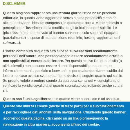
DISCLAIMER
Questo blog non rappresenta una testata giornalistica ne un prodotto
editoriale
, in quanto viene aggiornato senza alcuna periodicità e non ha
alcuna redazione. Nessun compenso, in qualunque forma, viene richiesto o
percepito per l'inserimento o la modifica degli articoli presenti sul sito. Le
(piccolissime) entrate dovute ai banner servono al solo scopo di ripagare
(parzialmente) le spese di manutenzione (dominio, hosting, aggiornamenti
software...).
L'intero contenuto di questo sito si basa su valutazioni assolutamente
personali dell'autore, che possono anche essere assolutamente errate o
non applicabili al contesto del lettore.
Per questo motivo l'autore del sito (o
altri coinvolti) non possono essere ritenuti risponsabili per qualunque
informazione errata, parziale o fuorviante, o per qualunque danno subito dal
lettore nel caso avesse sventuratamente deciso di seguire quanto qui scritto.
Se proprio volete prendere spunto da qualcosa scritta qui vi consigliamo di
verificare la veridicità/validità di quanto segnalato controllando anche su altri
siti.
Questo non è un luogo libero:
tutto quanto viene pubblicato è ad assoluta
discrezione dell'autore (Eric) che ci scrive tutte le stronzate che vuole e che
Questo sito utilizza i cookie (anche di terze parti) per il suo funzionamento
può censurare del tutto o in parte qualunque commento di terzi, senza dover
e per raccogliere dati anonimi sulla navigazione. Chiudendo questo banner,
rendere conto di questo a nessuno. Se non vi va bene e/o volete scassare la
scorrendo questa pagina, cliccando su un link o proseguendo la
minchia andate pure da un'altra parte, tanto qua non riceverete attenzione.
navigazione in altra maniera, acconsenti all’uso dei cookie.
Tutti i loghi e marchi riportati in questo sito sono di proprietà dei rispettivi