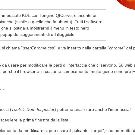
r impostato KDE con l'engine QtCurve, e inserito un
anche (simile a quello che fa ubuntu). Tutti i software
che si ostina a mostrarmi il menu in testo nero
popup dei suggerimenti di url illeggibile
ia si chiama "
userChrome.css
", e va inserito nella cartella "
chrome
" del 
da usare per modificare le parti di interfaccia che ci servono. Su web 
he perchè il browser è in costante cambiamento, molte guide sono pre F
or:
accia (
Tools > Dom Inspector
) potremo analizzare anche l'interfaccia!
scegliere la prima finestra dalla lista.
l'elemento da modificare si può usare il pulsante "target", che permette d