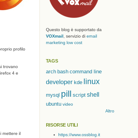
Questo blog è supportato da
VOXmail
, servizio di
email
marketing low cost
proprio profilo
TAGS
si trovano
arch
bash
command line
irefox 4 e
linux
developer
kde
pill
shell
mysql
script
ubuntu
video
Altro
RISORSE UTILI
i mettere il
https://www.ossblog.it