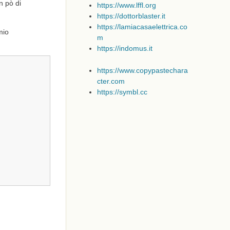
n pò di
https://www.lffl.org
https://dottorblaster.it
https://lamiacasaelettrica.co
mio
m
https://indomus.it
https://www.copypastechara
cter.com
https://symbl.cc