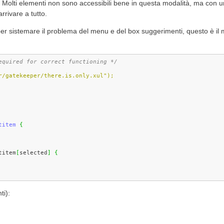
. Molti elementi non sono accessibili bene in questa modalità, ma con u
rrivare a tutto.
per sistemare il problema del menu e del box suggerimenti, questo è il 
equired for correct functioning */
r/gatekeeper/there.is.only.xul");
titem
{
titem
[
selected
]
{
ti):