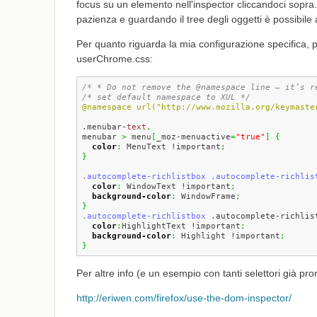
focus su un elemento nell'inspector cliccandoci sopra
pazienza e guardando il tree degli oggetti è possibile a
Per quanto riguarda la mia configurazione specifica, 
userChrome.css:
/* * Do not remove the @namespace line — it’s r
/* set default namespace to XUL */
@namespace url("http://www.mozilla.org/keymaste
.menubar-
text
,
menubar 
>
 menu
[
_moz-menuactive
=
"true"
]
{
color
:
 MenuText !important
;
}
.autocomplete-richlistbox
.autocomplete-richlis
color
:
 WindowText !important
;
background-color
:
 WindowFrame
;
}
.autocomplete-richlistbox
 .autocomplete-richlis
color
:
HighlightText !important
;
background-color
:
 Highlight !important
;
}
Per altre info (e un esempio con tanti selettori già pron
http://eriwen.com/firefox/use-the-dom-inspector/