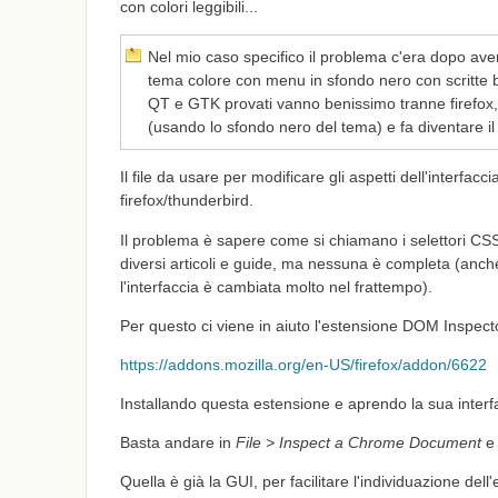
con colori leggibili...
Nel mio caso specifico il problema c'era dopo ave
tema colore con menu in sfondo nero con scritte bi
QT e GTK provati vanno benissimo tranne firefox, 
(usando lo sfondo nero del tema) e fa diventare il 
Il file da usare per modificare gli aspetti dell'interfacc
firefox/thunderbird.
Il problema è sapere come si chiamano i selettori CSS 
diversi articoli e guide, ma nessuna è completa (anc
l'interfaccia è cambiata molto nel frattempo).
Per questo ci viene in aiuto l'estensione DOM Inspect
https://addons.mozilla.org/en-US/firefox/addon/6622
Installando questa estensione e aprendo la sua interf
Basta andare in
File > Inspect a Chrome Document
e 
Quella è già la GUI, per facilitare l'individuazione del