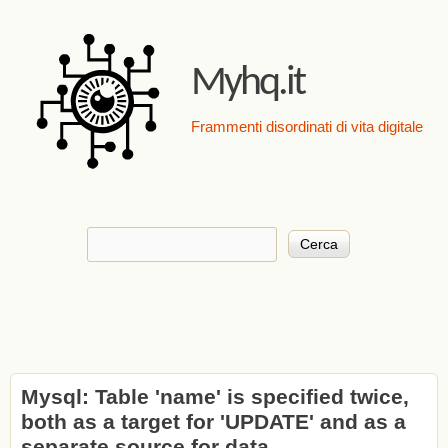
Salta al contenuto
principale
Myhq.it
Frammenti disordinati di vita digitale
Cerca
Form di ricerca
Mysql: Table 'name' is specified twice,
both as a target for 'UPDATE' and as a
separate source for data