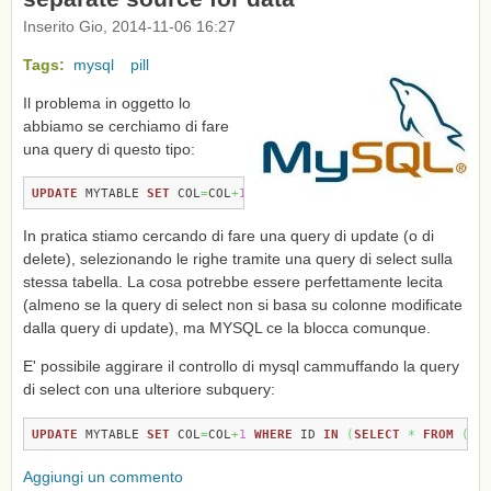
Inserito Gio, 2014-11-06 16:27
Tags:
mysql
pill
Il problema in oggetto lo
abbiamo se cerchiamo di fare
una query di questo tipo:
UPDATE
 MYTABLE 
SET
 COL
=
COL
+
1
WHERE
 ID 
IN
(
SELECT
 ID 
FROM
 MY
In pratica stiamo cercando di fare una query di update (o di
delete), selezionando le righe tramite una query di select sulla
stessa tabella. La cosa potrebbe essere perfettamente lecita
(almeno se la query di select non si basa su colonne modificate
dalla query di update), ma MYSQL ce la blocca comunque.
E' possibile aggirare il controllo di mysql cammuffando la query
di select con una ulteriore subquery:
UPDATE
 MYTABLE 
SET
 COL
=
COL
+
1
WHERE
 ID 
IN
(
SELECT
*
FROM
(
SE
Aggiungi un commento