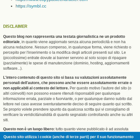
https://symbl.cc
DISCLAIMER
Questo blog non rappresenta una testata giornalistica ne un prodotto
editoriale
, in quanto viene aggiornato senza alcuna periodicità e non ha
alcuna redazione. Nessun compenso, in qualunque forma, viene richiesto o
percepito per l'inserimento o la modifica degli articoli presenti sul sito. Le
(piccolissime) entrate dovute ai banner servono al solo scopo di ripagare
(parzialmente) le spese di manutenzione (dominio, hosting, aggiornamenti
software...).
L'intero contenuto di questo sito si basa su valutazioni assolutamente
personali dell'autore, che possono anche essere assolutamente errate o
non applicabili al contesto del lettore.
Per questo motivo l'autore del sito (o
altri coinvolti) non possono essere ritenuti risponsabili per qualunque
informazione errata, parziale o fuorviante, o per qualunque danno subito dal
lettore nel caso avesse sventuratamente deciso di seguire quanto qui scritto.
Se proprio volete prendere spunto da qualcosa scritta qui vi consigliamo di
verificare la veridicità/validità di quanto segnalato controllando anche su altri
siti.
Questo non è un luogo libero:
tutto quanto viene pubblicato è ad assoluta
discrezione dell'autore (Eric) che ci scrive tutte le stronzate che vuole e che
Questo sito utilizza i cookie (anche di terze parti) per il suo funzionamento
può censurare del tutto o in parte qualunque commento di terzi, senza dover