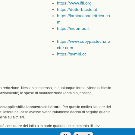
https://www.lffl.org
https://dottorblaster.it
https://lamiacasaelettrica.co
m
https://indomus.it
https://www.copypastechara
cter.com
https://symbl.cc
una redazione. Nessun compenso, in qualunque forma, viene richiesto
 (parzialmente) le spese di manutenzione (dominio, hosting,
 applicabili al contesto del lettore.
Per questo motivo l'autore del
 dal lettore nel caso avesse sventuratamente deciso di seguire quanto
he su altri siti.
 può censurare del tutto o in parte qualunque commento di terzi,
te attenzione.