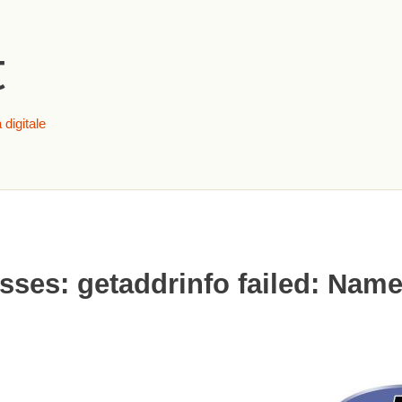
Salta al contenuto
principale
t
 digitale
ses: getaddrinfo failed: Name