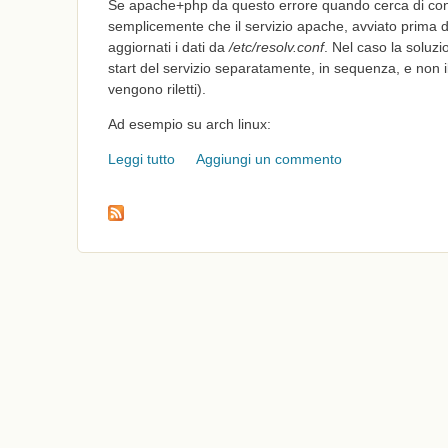
Se apache+php da questo errore quando cerca di conn
semplicemente che il servizio apache, avviato prima 
aggiornati i dati da
/etc/resolv.conf
. Nel caso la soluz
start del servizio separatamente, in sequenza, e non il 
vengono riletti).
Ad esempio su arch linux:
Leggi tutto
su php_network_getaddresses: getaddrinfo
Aggiungi un commento