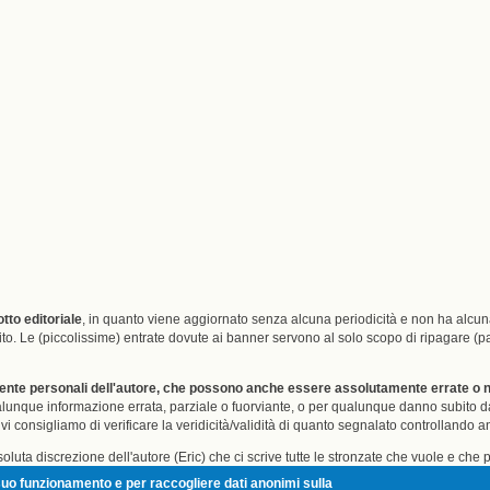
tto editoriale
, in quanto viene aggiornato senza alcuna periodicità e non ha alc
l sito. Le (piccolissime) entrate dovute ai banner servono al solo scopo di ripagare
mente personali dell'autore, che possono anche essere assolutamente errate o non
 qualunque informazione errata, parziale o fuorviante, o per qualunque danno subito
i consigliamo di verificare la veridicità/validità di quanto segnalato controllando anc
oluta discrezione dell'autore (Eric) che ci scrive tutte le stronzate che vuole e che
o volete scassare la minchia andate pure da un'altra parte, tanto qua non ricevere
il suo funzionamento e per raccogliere dati anonimi sulla