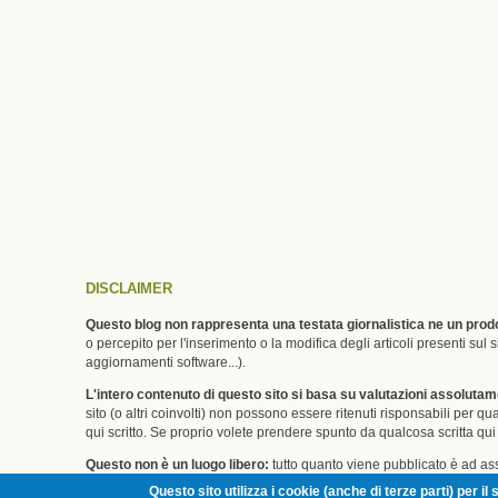
DISCLAIMER
Questo blog non rappresenta una testata giornalistica ne un prodo
o percepito per l'inserimento o la modifica degli articoli presenti su
aggiornamenti software...).
L'intero contenuto di questo sito si basa su valutazioni assoluta
sito (o altri coinvolti) non possono essere ritenuti risponsabili per
qui scritto. Se proprio volete prendere spunto da qualcosa scritta qui v
Questo non è un luogo libero:
tutto quanto viene pubblicato è ad ass
senza dover rendere conto di questo a nessuno. Se non vi va bene e/
Questo sito utilizza i cookie (anche di terze parti) per 