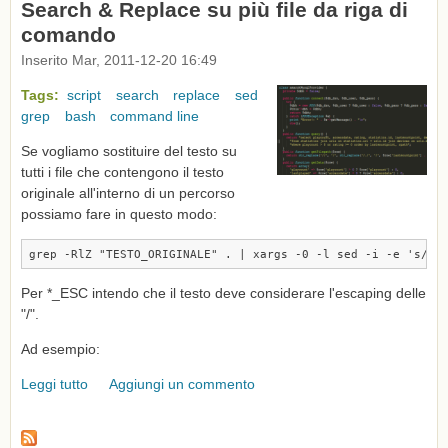
Search & Replace su più file da riga di
comando
Inserito Mar, 2011-12-20 16:49
Tags:
script
search
replace
sed
grep
bash
command line
Se vogliamo sostituire del testo su
tutti i file che contengono il testo
originale all'interno di un percorso
possiamo fare in questo modo:
grep -RlZ "TESTO_ORIGINALE" . | xargs -0 -l sed -i -e 's/TE
Per *_ESC intendo che il testo deve considerare l'escaping delle
"/".
Ad esempio:
Leggi tutto
su Search & Replace su più file da riga di comando
Aggiungi un commento