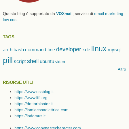
Questo blog è supportato da
VOXmail
, servizio di
email marketing
low cost
TAGS
linux
developer
arch
bash
command line
kde
mysql
pill
shell
script
ubuntu
video
Altro
RISORSE UTILI
https://www.ossblog.it
https://www.lffl.org
https://dottorblaster.it
https://lamiacasaelettrica.com
https://indomus.it
https://www.copypastecharacter.com