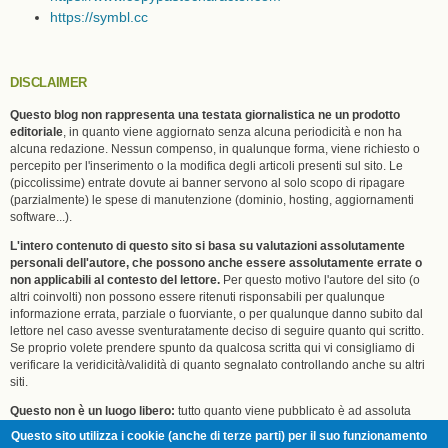
https://symbl.cc
DISCLAIMER
Questo blog non rappresenta una testata giornalistica ne un prodotto
editoriale
, in quanto viene aggiornato senza alcuna periodicità e non ha
alcuna redazione. Nessun compenso, in qualunque forma, viene richiesto o
percepito per l'inserimento o la modifica degli articoli presenti sul sito. Le
(piccolissime) entrate dovute ai banner servono al solo scopo di ripagare
(parzialmente) le spese di manutenzione (dominio, hosting, aggiornamenti
software...).
L'intero contenuto di questo sito si basa su valutazioni assolutamente
personali dell'autore, che possono anche essere assolutamente errate o
non applicabili al contesto del lettore.
Per questo motivo l'autore del sito (o
altri coinvolti) non possono essere ritenuti risponsabili per qualunque
informazione errata, parziale o fuorviante, o per qualunque danno subito dal
lettore nel caso avesse sventuratamente deciso di seguire quanto qui scritto.
Se proprio volete prendere spunto da qualcosa scritta qui vi consigliamo di
verificare la veridicità/validità di quanto segnalato controllando anche su altri
siti.
Questo non è un luogo libero:
tutto quanto viene pubblicato è ad assoluta
discrezione dell'autore (Eric) che ci scrive tutte le stronzate che vuole e che
Questo sito utilizza i cookie (anche di terze parti) per il suo funzionamento
può censurare del tutto o in parte qualunque commento di terzi, senza dover