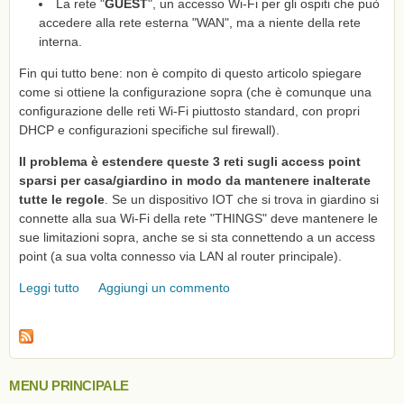
La rete "
GUEST
", un accesso Wi-Fi per gli ospiti che può
accedere alla rete esterna "WAN", ma a niente della rete
interna.
Fin qui tutto bene: non è compito di questo articolo spiegare
come si ottiene la configurazione sopra (che è comunque una
configurazione delle reti Wi-Fi piuttosto standard, con propri
DHCP e configurazioni specifiche sul firewall).
Il problema è estendere queste 3 reti sugli access point
sparsi per casa/giardino in modo da mantenere inalterate
tutte le regole
. Se un dispositivo IOT che si trova in giardino si
connette alla sua Wi-Fi della rete "THINGS" deve mantenere le
sue limitazioni sopra, anche se si sta connettendo a un access
point (a sua volta connesso via LAN al router principale).
Leggi tutto
su VLAN e access point: come estendere sotto-reti
Aggiungi un commento
LAN/WLAN su Openwrt/DSA
MENU PRINCIPALE