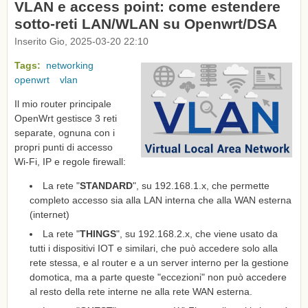
VLAN e access point: come estendere
sotto-reti LAN/WLAN su Openwrt/DSA
Inserito Gio, 2025-03-20 22:10
Tags:
networking
openwrt
vlan
Il mio router principale
OpenWrt gestisce 3 reti
separate, ognuna con i
propri punti di accesso
Wi-Fi, IP e regole firewall:
La rete "
STANDARD
", su 192.168.1.x, che permette
completo accesso sia alla LAN interna che alla WAN esterna
(internet)
La rete "
THINGS
", su 192.168.2.x, che viene usato da
tutti i dispositivi IOT e similari, che può accedere solo alla
rete stessa, e al router e a un server interno per la gestione
domotica, ma a parte queste "eccezioni" non può accedere
al resto della rete interne ne alla rete WAN esterna.