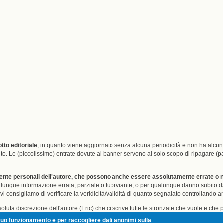
tto editoriale
, in quanto viene aggiornato senza alcuna periodicità e non ha alc
l sito. Le (piccolissime) entrate dovute ai banner servono al solo scopo di ripagare
mente personali dell'autore, che possono anche essere assolutamente errate o non
 qualunque informazione errata, parziale o fuorviante, o per qualunque danno subito
i consigliamo di verificare la veridicità/validità di quanto segnalato controllando anc
oluta discrezione dell'autore (Eric) che ci scrive tutte le stronzate che vuole e che
o volete scassare la minchia andate pure da un'altra parte, tanto qua non ricevere
il suo funzionamento e per raccogliere dati anonimi sulla