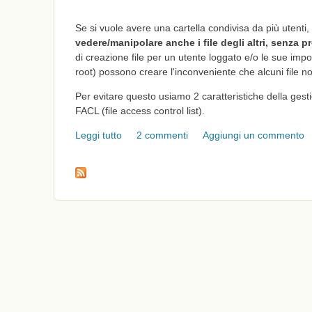
Se si vuole avere una cartella condivisa da più utenti, 
vedere/manipolare anche i file degli altri, senza pro
di creazione file per un utente loggato e/o le sue impos
root) possono creare l'inconveniente che alcuni file non
Per evitare questo usiamo 2 caratteristiche della gestio
FACL (file access control list).
Leggi tutto
su Linux shell: impostare una cartella condiv
2 commenti
Aggiungi un commento