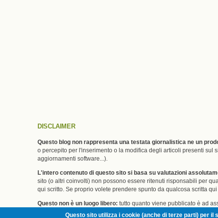
DISCLAIMER
Questo blog non rappresenta una testata giornalistica ne un prodo
o percepito per l'inserimento o la modifica degli articoli presenti su
aggiornamenti software...).
L'intero contenuto di questo sito si basa su valutazioni assoluta
sito (o altri coinvolti) non possono essere ritenuti risponsabili per
qui scritto. Se proprio volete prendere spunto da qualcosa scritta qui v
Questo non è un luogo libero:
tutto quanto viene pubblicato è ad ass
senza dover rendere conto di questo a nessuno. Se non vi va bene e/
Questo sito utilizza i cookie (anche di terze parti) per 