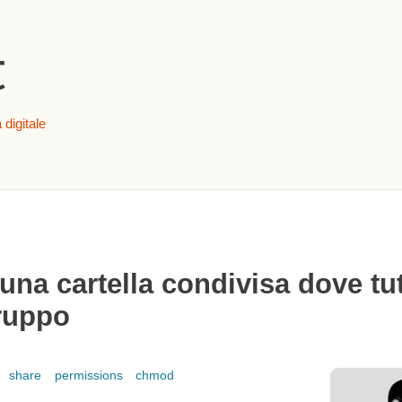
Salta al contenuto
principale
t
 digitale
na cartella condivisa dove tutti
gruppo
share
permissions
chmod