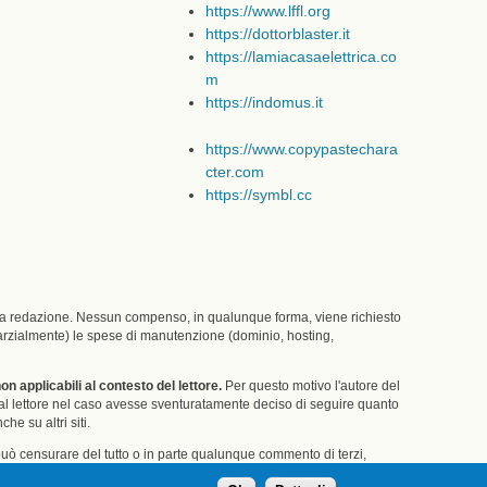
https://www.lffl.org
https://dottorblaster.it
https://lamiacasaelettrica.co
m
https://indomus.it
https://www.copypastechara
cter.com
https://symbl.cc
una redazione. Nessun compenso, in qualunque forma, viene richiesto
 (parzialmente) le spese di manutenzione (dominio, hosting,
 applicabili al contesto del lettore.
Per questo motivo l'autore del
 dal lettore nel caso avesse sventuratamente deciso di seguire quanto
he su altri siti.
 può censurare del tutto o in parte qualunque commento di terzi,
te attenzione.