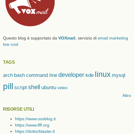
Questo blog è supportato da
VOXmail
, servizio di
email marketing
low cost
TAGS
linux
developer
arch
bash
command line
kde
mysql
pill
shell
script
ubuntu
video
Altro
RISORSE UTILI
https://www.ossblog.it
https://www.lffl.org
https://dottorblaster.it