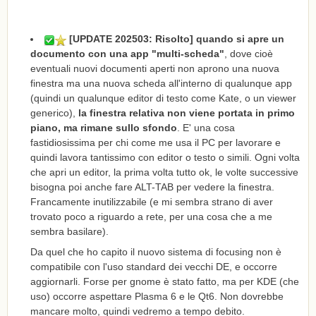
[UPDATE 202503: Risolto] quando si apre un
documento con una app "multi-scheda"
, dove cioè
eventuali nuovi documenti aperti non aprono una nuova
finestra ma una nuova scheda all'interno di qualunque app
(quindi un qualunque editor di testo come Kate, o un viewer
generico),
la finestra relativa non viene portata in primo
piano, ma rimane sullo sfondo
. E' una cosa
fastidiosissima per chi come me usa il PC per lavorare e
quindi lavora tantissimo con editor o testo o simili. Ogni volta
che apri un editor, la prima volta tutto ok, le volte successive
bisogna poi anche fare ALT-TAB per vedere la finestra.
Francamente inutilizzabile (e mi sembra strano di aver
trovato poco a riguardo a rete, per una cosa che a me
sembra basilare).
Da quel che ho capito il nuovo sistema di focusing non è
compatibile con l'uso standard dei vecchi DE, e occorre
aggiornarli. Forse per gnome è stato fatto, ma per KDE (che
uso) occorre aspettare Plasma 6 e le Qt6. Non dovrebbe
mancare molto, quindi vedremo a tempo debito.