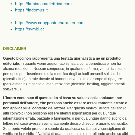
https://lamiacasaelettrica.com
https://indomus.it
https://www.copypastecharacter.com
https://symbl.cc
DISCLAIMER
Questo blog non rappresenta una testata giornalistica ne un prodotto
editoriale
, in quanto viene aggiornato senza alcuna periodicità e non ha
alcuna redazione. Nessun compenso, in qualunque forma, viene richiesto o
percepito per l'inserimento o la modifica degli articoli presenti sul sito. Le
(piccolissime) entrate dovute ai banner servono al solo scopo di ripagare
(parzialmente) le spese di manutenzione (dominio, hosting, aggiornamenti
software...).
L'intero contenuto di questo sito si basa su valutazioni assolutamente
personali dell'autore, che possono anche essere assolutamente errate o
non applicabili al contesto del lettore.
Per questo motivo l'autore del sito (o
altri coinvolti) non possono essere ritenuti risponsabili per qualunque
informazione errata, parziale o fuorviante, o per qualunque danno subito dal
lettore nel caso avesse sventuratamente deciso di seguire quanto qui scritto.
Se proprio volete prendere spunto da qualcosa scritta qui vi consigliamo di
verificare la veridicità/validità di quanto segnalato controllando anche su altri