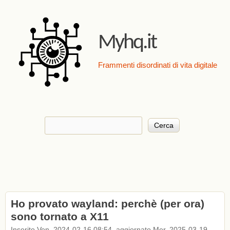
Salta al contenuto
principale
Myhq.it
Frammenti disordinati di vita digitale
Cerca
Form di ricerca
Ho provato wayland: perchè (per ora)
sono tornato a X11
Inserito Ven, 2024-02-16 08:54, aggiornato Mer, 2025-03-19