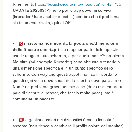
Riferimenti:
https://bugs.kde.org/show_bug.cgi?id=424795
UPDATE 202503:
Almeno per le app dove mi serviva
(krusader / kate / sublime-text ...) sembra che il problema
sia finamente risolto, quindi OK
il sistema non ricorda la posizione/dimensione
delle finestre che riapri
. La maggior parte delle app che
uso le tengo a tutto schermo, e per quelle non c'è problema.
Ma altre (ad esempio Krusader) sono abituato a tenerle a
una dimensione specifica e in un punto specifico dello
schermo. Con wayland questi aspetti non se li ricorda, e
quindi ogni volta devo spostare la finestra dove pare a me.
Non è un problema grave nel mio caso (devo risistemare un
paio di finestre al reboot, che faccio molto poco), ma è
comunque un peccato.
La gestione colori dei dispositivi è molto limitata /
assente (non riesco a cambiare il profilo colore del monitor).