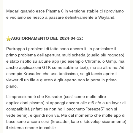
Magari quando esce Plasma 6 in versione stabile ci riproviamo
e vediamo se riesco a passare definitivamente a Wayland.
AGGIORNAMENTO DEL 2024-04-12:
Purtroppo i problemi di fatto sono ancora li. In particolare il
primo problema dell'apertura multi scheda (quello più rognoso)
è stato risolto su alcune app (ad esempio Chrome, o Gimp, ma
anche applicazioni GTK come sublime-text), ma su altre no. Ad
esempio Krusader, che uso tantissimo, se gli faccio aprire il
viewer di un file e questo è già aperto non lo porta in primo
piano.
L'impressione è che Krusader (cosi' come molte altre
applicazioni plasma) si appoggi ancora alle qt5 e/o a un layer di
compatibilità (infatti se non ho il pacchetto "breeze5" non si
vede bene), e quindi non va. Ma dal momento che molte app di
base sono ancora cosi' (krusader, kate e kdevelop sicuramente)
il sistema rimane inusabile.