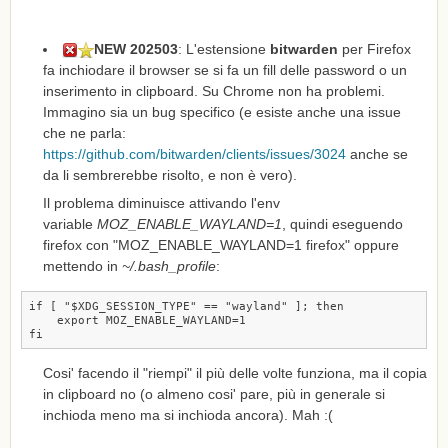
NEW 202503
: L'estensione
bitwarden
per Firefox
fa inchiodare il browser se si fa un fill delle password o un
inserimento in clipboard. Su Chrome non ha problemi.
Immagino sia un bug specifico (e esiste anche una issue
che ne parla:
https://github.com/bitwarden/clients/issues/3024
anche se
da li sembrerebbe risolto, e non è vero).
Il problema diminuisce attivando l'env
variable
MOZ_ENABLE_WAYLAND=1
, quindi eseguendo
firefox con "MOZ_ENABLE_WAYLAND=1 firefox" oppure
mettendo in
~/.bash_profile
:
if [ "$XDG_SESSION_TYPE" == "wayland" ]; then

    export MOZ_ENABLE_WAYLAND=1

fi
Cosi' facendo il "riempi" il più delle volte funziona, ma il copia
in clipboard no (o almeno cosi' pare, più in generale si
inchioda meno ma si inchioda ancora). Mah :(