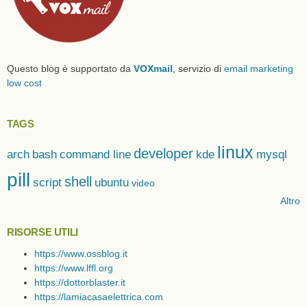
Questo blog è supportato da
VOXmail
, servizio di
email marketing
low cost
TAGS
linux
developer
arch
bash
command line
kde
mysql
pill
shell
script
ubuntu
video
Altro
RISORSE UTILI
https://www.ossblog.it
https://www.lffl.org
https://dottorblaster.it
https://lamiacasaelettrica.com