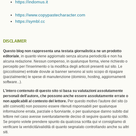
https://indomus.it
https://www.copypastecharacter.com
https://symbl.cc
DISCLAIMER
Questo blog non rappresenta una testata giornalistica ne un prodotto
editoriale
, in quanto viene aggiornato senza alcuna periodicità e non ha
alcuna redazione. Nessun compenso, in qualunque forma, viene richiesto o
percepito per l'inserimento o la modifica degli articoli presenti sul sito. Le
(piccolissime) entrate dovute ai banner servono al solo scopo di ripagare
(parzialmente) le spese di manutenzione (dominio, hosting, aggiornamenti
software...).
L'intero contenuto di questo sito si basa su valutazioni assolutamente
personali dell'autore, che possono anche essere assolutamente errate o
non applicabili al contesto del lettore.
Per questo motivo l'autore del sito (o
altri coinvolti) non possono essere ritenuti risponsabili per qualunque
informazione errata, parziale o fuorviante, o per qualunque danno subito dal
lettore nel caso avesse sventuratamente deciso di seguire quanto qui scritto.
Se proprio volete prendere spunto da qualcosa scritta qui vi consigliamo di
verificare la veridicità/validità di quanto segnalato controllando anche su altri
siti.