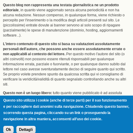
Questo blog non rappresenta una testata giornalistica ne un prodotto
editoriale
, in quanto viene aggiornato senza alcuna periodicità e non ha
alcuna redazione. Nessun compenso, in qualunque forma, viene richiesto o
percepito per l'inserimento o la modifica degli articoli presenti sul sito. Le
(piccolissime) entrate dovute ai banner servono al solo scopo di ripagare
(parzialmente) le spese di manutenzione (dominio, hosting, aggiornamenti
software...).
L'intero contenuto di questo sito si basa su valutazioni assolutamente
personali dell'autore, che possono anche essere assolutamente errate o
non applicabili al contesto del lettore.
Per questo motivo l'autore del sito (o
altri coinvolti) non possono essere ritenuti risponsabili per qualunque
informazione errata, parziale o fuorviante, o per qualunque danno subito dal
lettore nel caso avesse sventuratamente deciso di seguire quanto qui scritto.
Se proprio volete prendere spunto da qualcosa scritta qui vi consigliamo di
verificare la veridicità/validità di quanto segnalato controllando anche su altri
siti.
Questo non è un luogo libero:
tutto quanto viene pubblicato è ad assoluta
discrezione dell'autore (Eric) che ci scrive tutte le stronzate che vuole e che
Questo sito utilizza i cookie (anche di terze parti) per il suo funzionamento
può censurare del tutto o in parte qualunque commento di terzi, senza dover
e per raccogliere dati anonimi sulla navigazione. Chiudendo questo banner,
rendere conto di questo a nessuno. Se non vi va bene e/o volete scassare la
scorrendo questa pagina, cliccando su un link o proseguendo la
minchia andate pure da un'altra parte, tanto qua non riceverete attenzione.
navigazione in altra maniera, acconsenti all’uso dei cookie.
Tutti i loghi e marchi riportati in questo sito sono di proprietà dei rispettivi
proprietari.
Ok
Dettagli