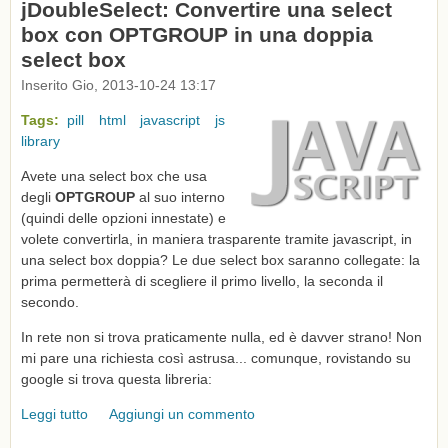
jDoubleSelect: Convertire una select
box con OPTGROUP in una doppia
select box
Inserito Gio, 2013-10-24 13:17
Tags:
pill
html
javascript
js
library
Avete una select box che usa
degli
OPTGROUP
al suo interno
(quindi delle opzioni innestate) e
volete convertirla, in maniera trasparente tramite javascript, in
una select box doppia? Le due select box saranno collegate: la
prima permetterà di scegliere il primo livello, la seconda il
secondo.
In rete non si trova praticamente nulla, ed è davver strano! Non
mi pare una richiesta così astrusa... comunque, rovistando su
google si trova questa libreria:
Leggi tutto
su jDoubleSelect: Convertire una select box con
Aggiungi un commento
OPTGROUP in una doppia select box